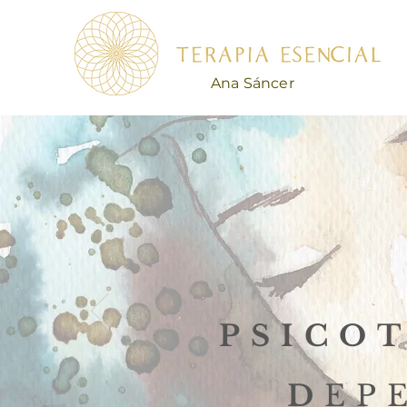
Ana Sáncer
PSICO
D
EP