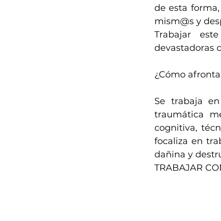
de esta forma,
mism@s y desp
Trabajar est
devastadoras c
¿Cómo afrontar
Se trabaja en
traumática me
cognitiva, téc
focaliza en tr
dañina y destru
TRABAJAR CO