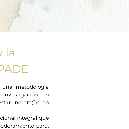
 la
 PADE
s una metodología
e investigación con
estar inmers@s en
ional integral que
mpoderamiento para,