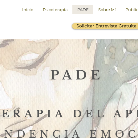
Inicio
Psicoterapia
PADE
Sobre Mí
Publi
Solicitar Entrevista Gratuita
PADE
TERAPIA DEL A
ENDENCIA
E
MOC