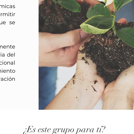
ámicas
mitir
que se
mente
ia del
cional
ento
ración
¿Es este grupo para tí?