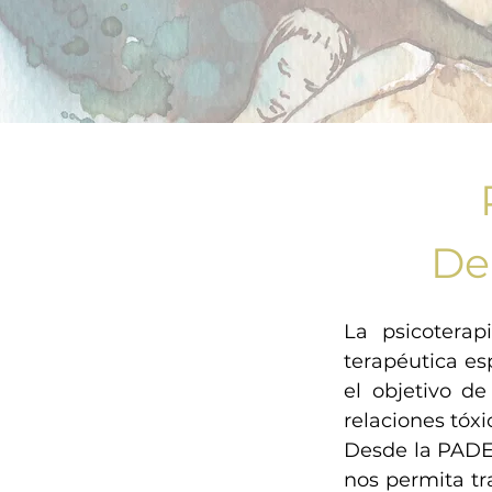
De
La psicotera
terapéutica es
el objetivo d
relaciones tóx
Desde la PADE
nos permita tr