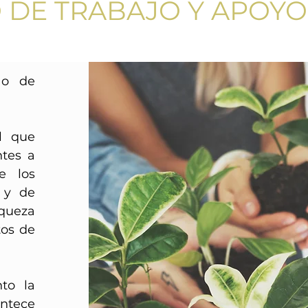
DE TRABAJO Y APOYO 
 o de
l que
tes a
e los
s y de
iqueza
tos de
to la
ontece