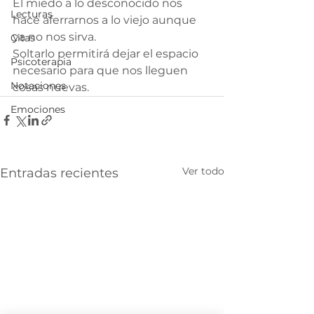
El miedo a lo desconocido nos 
Lecturas
hace aferrarnos a lo viejo aunque 
ya no nos sirva.
Citas
Soltarlo permitirá dejar el espacio 
Psicoterapia
necesario para que nos lleguen 
Notaciones
cosas nuevas.
Emociones
Ver todo
Entradas recientes